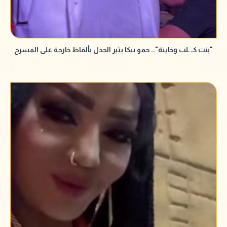
"بنت كـ ـلب وخاينة".. حمو بيكا يثير الجدل بألفاظ خارجة على المسرح