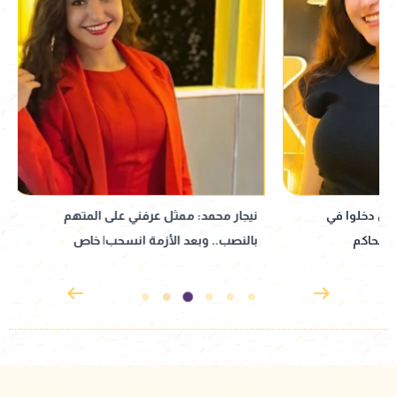
نيجار محمد: ممثل عرفني على المتهم
نبيلة عبيد تعود إ
بالنصب.. وبعد الأزمة انسحب| خاص
إذاعي جديد مأخوذ ع
القدوس