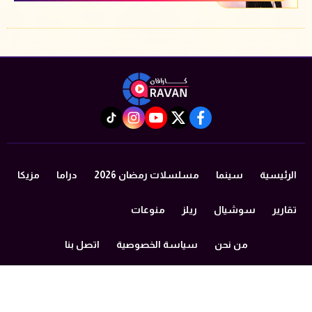
instagram
tiktok
youtube
twitter
facebook
الرئيسية
سينما
مسلسلات رمضان 2026
دراما
مزيكا
تقارير
سوشيال
ريلز
منوعات
من نحن
سياسة الخصوصية
اتصل بنا
©2024 caravan All Rights Reserved.
Powered by