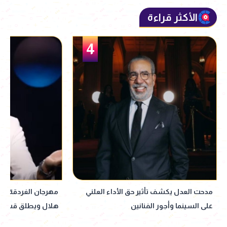
الأكثر قراءة
5
مهرجان الغردقة لسينما الشباب يكرّم حمادة
هلال ويطلق قسم صوت السينما
الإنجاب.. ورسالته ل
نجله