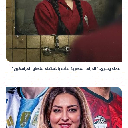
عماد يسري: "الدراما المصرية بدأت بالاهتمام بقضايا المراهقين"