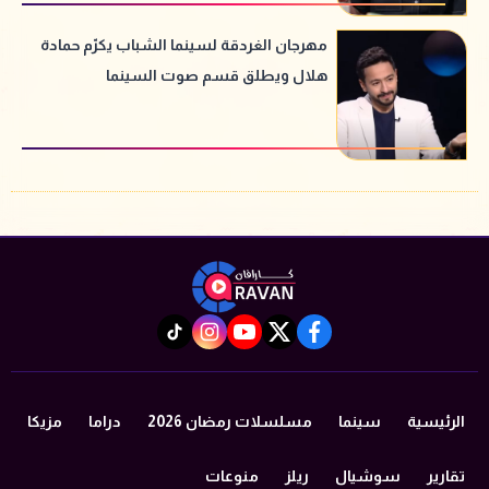
مهرجان الغردقة لسينما الشباب يكرّم حمادة
هلال ويطلق قسم صوت السينما
instagram
tiktok
youtube
twitter
facebook
الرئيسية
سينما
مسلسلات رمضان 2026
دراما
مزيكا
تقارير
سوشيال
ريلز
منوعات