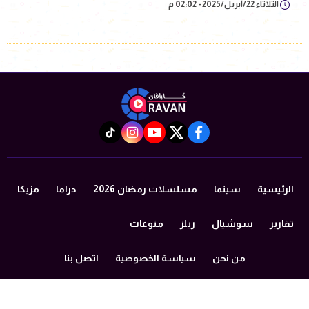
الثلاثاء 22/أبريل/2025 - 02:02 م
instagram
tiktok
youtube
twitter
facebook
الرئيسية
سينما
مسلسلات رمضان 2026
دراما
مزيكا
تقارير
سوشيال
ريلز
منوعات
من نحن
سياسة الخصوصية
اتصل بنا
©2024 caravan All Rights Reserved.
Powered by