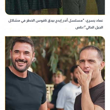
عماد يسري: "مسلسل أندر إيدج بيدق ناقوس الخطر في مشاكل
الجيل الحالي"| خاص