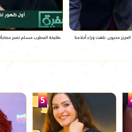
العزيز مخيون: نلهث وراء أحلامنا
طليقة المطرب مسلم تفجر مفاجأة
6