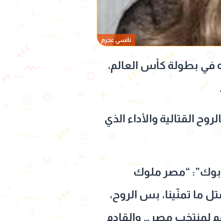
نانسي عجرم
ه في بطولة كأس العالم،
وح القتالية والأداء الذي
بوك”:
“
مصر ملوك
 ما تمنّينا، بس الروح،
دعم لمنتخب مصر… والقادم