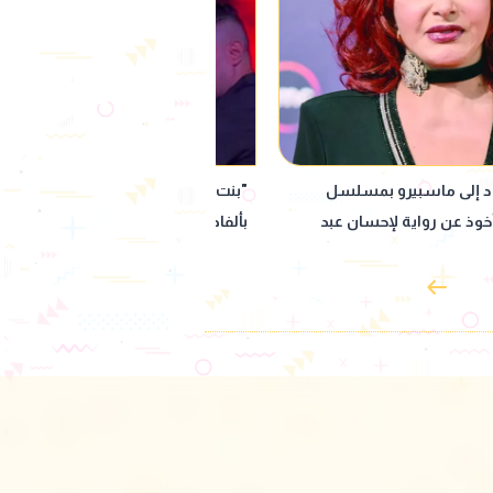
ينة".. حمو بيكا يثير الجدل
"سمعني صوتك".. تعاون جديد بين عزي
على المسرح
الشافعي ويونس مرسي