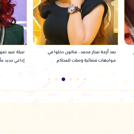
نبيلة عبيد تعود إلى ماسبيرو بمسلسل
"بنت كـ ـلب وخا
إذاعي جديد مأخوذ عن رواية لإحسان عبد
بألفاظ خارجة 
القدوس