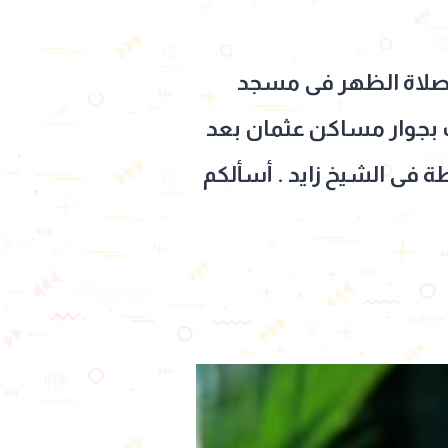
د صلاة الظهر فى مسجد
احات بجوار مساكن عثمان بعد
 القادم الموافق ١١ / ٧ بمسجد الشرطة فى الشيخ زايد . أسألكم