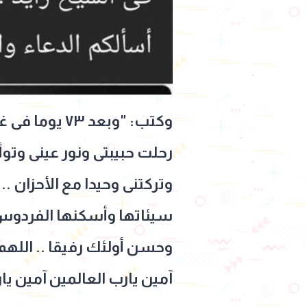
وكتب: "وبعد ٧٣ يوما فى غيبوبة كاملة ..
رحلت حبيبتى ونور عينى وتوأ
وتركتنى وحيدا مع الأحزان ..
سيئاتها وأسكنها الفردوس ا
وحسن أولئك رفيقا .. اللهم
آمين يارب العالمين آمين يا