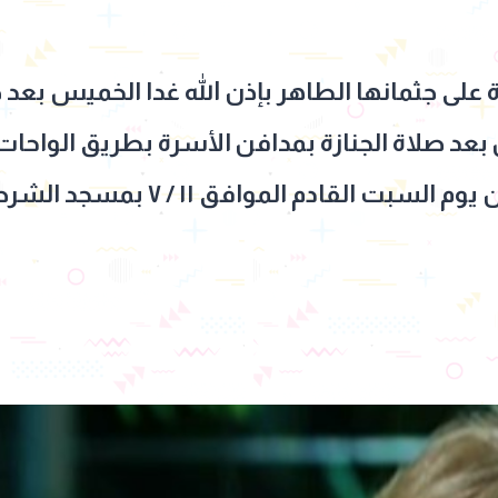
ة على جثمانها الطاهر بإذن الله غدا الخميس بع
بر والدفن بعد صلاة الجنازة بمدافن الأسرة بطريق الو
جامعة MSA والعزاء سيكون يوم السبت