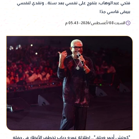
فتحي عبدالوهاب: بتفرج على نفسي بعد سنة.. ونقدي لنفسي
بيبقى قاسي جدًا
السبت 08/أغسطس/2026 - 05:43 م
"كوتش أحمر وحلق".. إطلالة عمرو دياب تخطف الأنظار في حفله