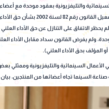
لسينمائية والتليفزيونية بعقود موحدة مع أعضاء
وفناني الأداء، تحت مظلة تفعيل القانون
لقانون رقم 82 لسنة 2002 لم يحظر الاتفاق على التنازل عن حق الأدا
وحدة، ولم يفرض القانون سداد مقابل الأداء العل
أو المؤلف بحق الأداء العلني).
ي الأعمال السينمائية والتليفزيونية وممثلي بع
ة صناعة السينما تجاه أعضائها من المنتجين، بيان م