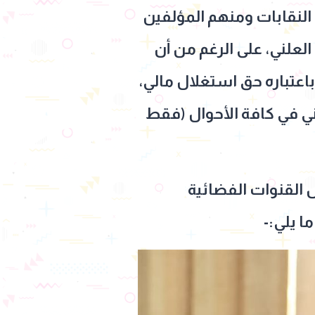
 النقابات ومنهم المؤلفين
 رقم 82 لسنة 2002 بشأن حق الأداء العلني، على الرغم من أن
ء العلني باعتباره حق استغلال مالي،
ني في كافة الأحوال (فقط
ض القنوات الفضائية
ا يلي:-