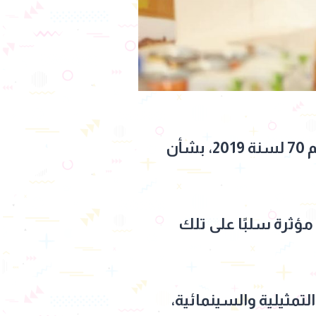
في إطار مباشرة غرفة صناعة السينما لاختصاصاتها المخولة لها بالقانون رقم 70 لسنة 2019، بشأن
ؤثرة سلبًا على تلك
لتمثيلية والسينمائية،