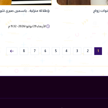
بإطلالة منزلية.. ياسمين صبري تثير
الأربعاء 29/يوليو/2026 - 11:32 م
8
7
6
5
4
3
2
1