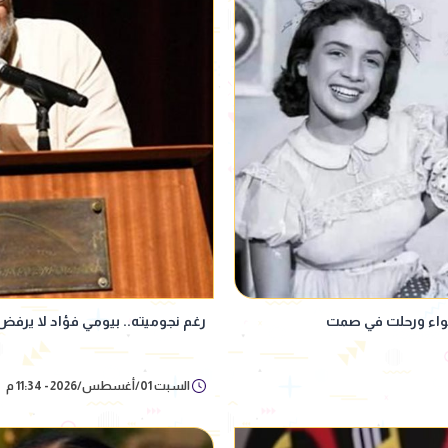
لأضواء ورحلت في صمت
رغم نجوميته.. بيومي فؤاد لا يرفض 
السبت 01/أغسطس/2026 - 11:34 م