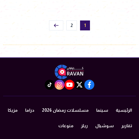
2
1
instagram
tiktok
youtube
twitter
facebook
الرئيسية
سينما
مسلسلات رمضان 2026
دراما
مزيكا
تقارير
سوشيال
ريلز
منوعات