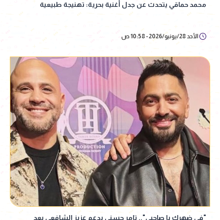
محمد حماقي يتحدث عن جدل أغنية بحرية: تهنيجة طبيعية
الأحد 28/يونيو/2026 - 10:58 ص
"في ضهرك يا صاحبي".. تامر حسني يدعم عزيز الشافعي بعد