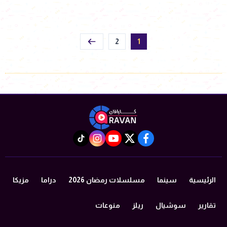
2
1
instagram
tiktok
youtube
twitter
facebook
الرئيسية
سينما
مسلسلات رمضان 2026
دراما
مزيكا
تقارير
سوشيال
ريلز
منوعات