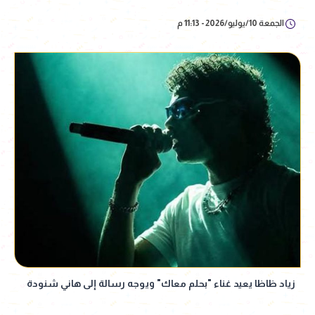
الجمعة 10/يوليو/2026 - 11:13 م
زياد ظاظا يعيد غناء "بحلم معاك" ويوجه رسالة إلى هاني شنودة