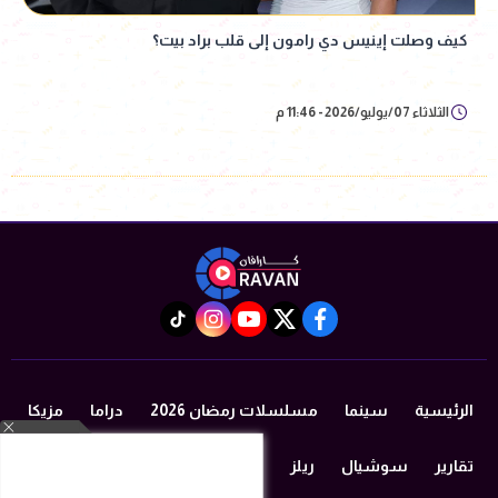
كيف وصلت إينيس دي رامون إلى قلب براد بيت؟
الثلاثاء 07/يوليو/2026 - 11:46 م
instagram
tiktok
youtube
twitter
facebook
الرئيسية
سينما
مسلسلات رمضان 2026
دراما
مزيكا
تقارير
سوشيال
ريلز
منوعات