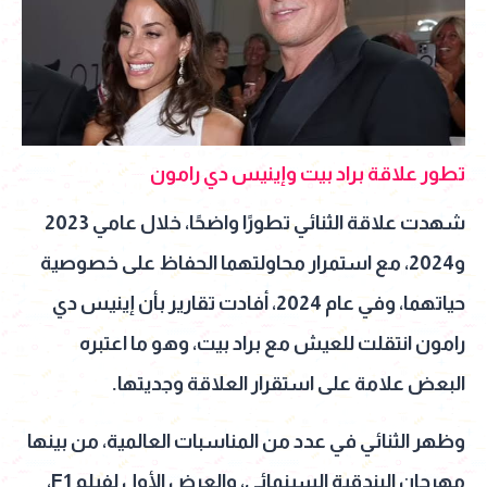
تطور علاقة براد بيت وإينيس دي رامون
شهدت علاقة الثنائي تطورًا واضحًا، خلال عامي 2023
و2024، مع استمرار محاولتهما الحفاظ على خصوصية
حياتهما، وفي عام 2024، أفادت تقارير بأن إينيس دي
رامون انتقلت للعيش مع براد بيت، وهو ما اعتبره
البعض علامة على استقرار العلاقة وجديتها.
وظهر الثنائي في عدد من المناسبات العالمية، من بينها
مهرجان البندقية السينمائي، والعرض الأول لفيلم F1،