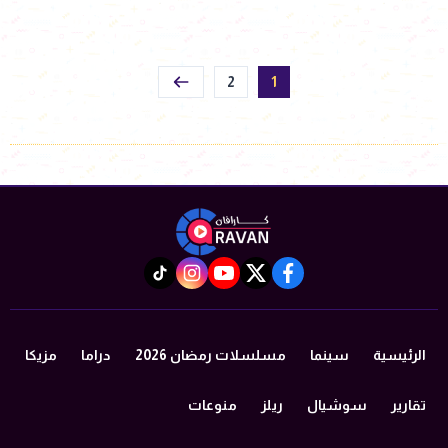
2
1
instagram
tiktok
youtube
twitter
facebook
الرئيسية
سينما
مسلسلات رمضان 2026
دراما
مزيكا
تقارير
سوشيال
ريلز
منوعات