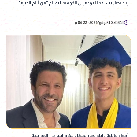
إياد نصار يستعد للعودة إلى الكوميديا بفيلم "من أيام الجيزة"
الثلاثاء 30/يونيو/2026 - 06:22 م
أجواء عائلية.. إياد نصار يحتفل بتخرج ابنه من المدرسة