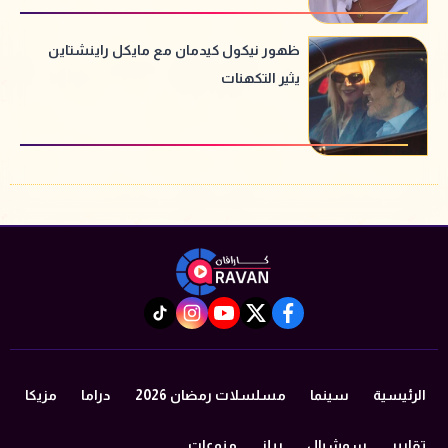
ظهور نيكول كيدمان مع مايكل راينشتاين
يثير التكهنات
instagram
tiktok
youtube
twitter
facebook
الرئيسية
سينما
مسلسلات رمضان 2026
دراما
مزيكا
تقارير
سوشيال
ريلز
منوعات