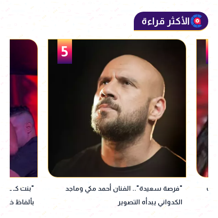
الأكثر قراءة
5
"فرصة سعيدة".. الفنان أحمد مكي وماجد
"بنت كـ ـلب وخاينة".
الكدواني يبدأه التصوير
بألفاظ خارجة على ا