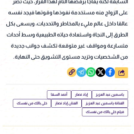
السابقة لكنه يفاجأ برفضها التام لهذا القرار، حيث تصر
على الزواج منه مستخدمة نفوذها وقوتها فيجد نفسه
عالقا داخل عالم مليء بالمخاطر والتحديات، ويسعى بكل
الطرق إلى النجاة واستعادة حياته الطبيعية وسط أحداث
متسارعة ومواقف غير متوقعة تكشف جوانب جديدة
من الشخصيات وتزيد مستوى التشويق حتى النهاية.
شارك
ياسمين عبد العزيز
إياد نصار
أحمد السقا
الفنانة ياسمين عبد العزيز
الفنان إياد نصار
خلى بالك من نفسك
فيلم خلي بالك من نفسك