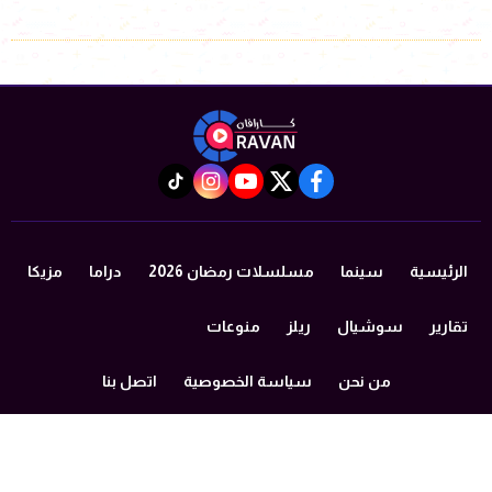
instagram
tiktok
youtube
twitter
facebook
الرئيسية
سينما
مسلسلات رمضان 2026
دراما
مزيكا
تقارير
سوشيال
ريلز
منوعات
من نحن
سياسة الخصوصية
اتصل بنا
©2024 caravan All Rights Reserved.
Powered by