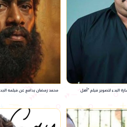
رة البدء لتصوير فيلم "أهل
محمد رمضان يدافع عن فيلمه الجدي