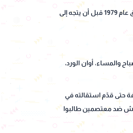
توفيق عبد الحميد، فنان مصري مواليد 18 سبتمبر 1956، تخرج في كلية الحقوق عام 1979 قبل أن يتجه إلى
اح والمساء، أوان الورد،
ة حتى قدّم استقالته في
ة والجيش ضد معتصمين طالبوا