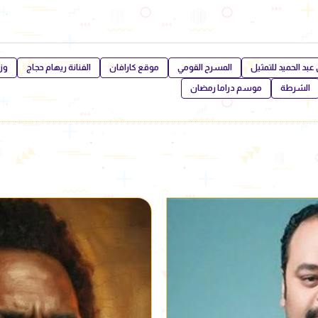
بد الحميد للتمثيل
المسرح القومي
موقع كارافان
الفنانة ريهام حجاج
وزا
الشرطة
موسم دراما رمضان