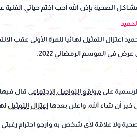
شاكل الصحية بإذن الله أحب أختم حياتي الفنية 
لحميد
ميد اعتزال التمثيل نهائيا للمرة الأولى عقب ال
ض في الموسم الرمضاني 2022.
الرسمية على
مواقع التواصل الاجتماعي
قال فيها:
 خير أن شاء الله، وأعلن بعدها
اعتزال
التمثيل
نها
صحية ولا علاقة لأي شخص به وأرجو احترام رغبتي ف