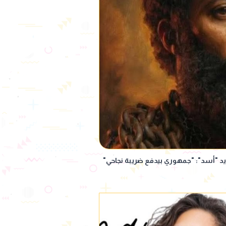
د "أسد": "جمهوري بيدفع ضريبة نجاحي"