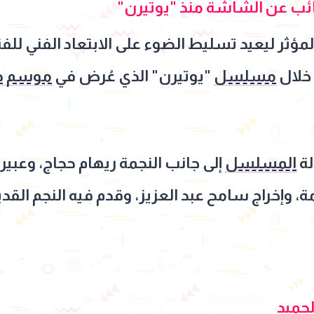
ب عن الشاشة منذ "يوتيرن"
لمؤثر ليعيد تسليط الضوء على الابتعاد الفني للف
 خلال
مسلسل
"يوتيرن" الذي عُرض في
موسم در
لة
المسلسل
إلى جانب النجمة ريهام حجاج، وعبي
وإخراج سامح عبد العزيز، وقدم فيه النجم القدير 
لحميد