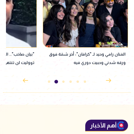
الفنان رامي وحيد لـ "كرافان": أخر شقة فوق
"بيان صاخب".. المل
ورقه شدني وحبيت دوري فيه
تووليت لن تنتهي
أهم الأخبار