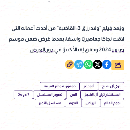
ويُعد
فيلم
“ولاد رزق 3: القاضية” من أحدث أعماله التي
لاقت نجاحًا جماهيريًا واسعًا، بعدما عُرض ضمن
موسم
صيف
2024 وحقق إقبالًا كبيرًا في
دور العرض
.
شارك
تركي آل شيخ
أحمد عز
جمهورية مصر العربية
المستشار تركي آل الشيخ
الفن
تصوير المسلسل
7 Dogs
نجوم العالم
الرياض
النجوم
مسلسل الأمير