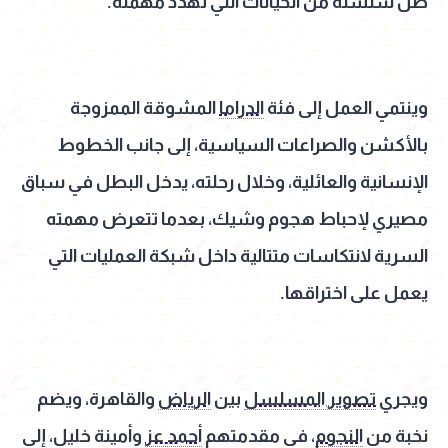
ظل سلسلة من الخيانات التي تهدد مهمته.
وينتمي العمل إلى فئة
الدراما
المشوقة الممزوجة
بالأكشن والصراعات السياسية، إلى جانب الخطوط
الإنسانية والعائلية، وخلال رحلته، يدخل البطل في سباق
مصيري لإحباط هجوم وشيك، بعدما تتعرض مهمته
السرية لانتكاسات متتالية داخل شبكة العمليات التي
يعمل على اختراقها.
ويجري
تصوير المسلسل
بين
الرياض
والقاهرة، ويضم
نخبة من
النجوم
، في مقدمتهم
أحمد عز
وأمينة خليل، إلى