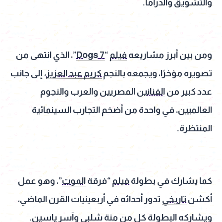
والتشويق والدراما.
ومن بين أبرز مشاريعه
فيلم
“
7 Dogs
”، الذي انتهى من
تصويره مؤخرًا، ويجمعه بالنجم
كريم عبد العزيز
، إلى جانب
عدد كبير من
الفنانين
المصريين والعرب والنجوم
العالميين، في واحدة من أضخم التجارب السينمائية
المنتظرة.
كما يشارك في بطولة
فيلم
“فرقة
الموت
”، وهو عمل
أكشن
تاريخي
تدور أحداثه في أربعينيات القرن الماضي،
ويشاركه البطولة كل من منة شلبي وآسر ياسين.