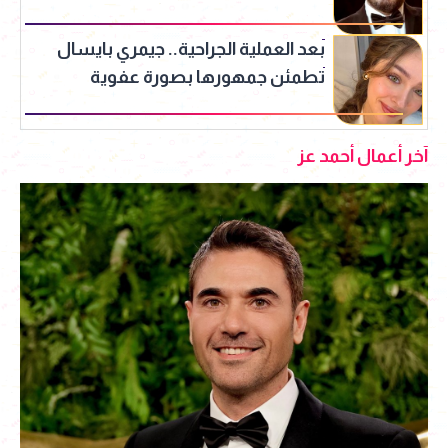
ازاي
بعد العملية الجراحية.. جيمري بايسال
تطمئن جمهورها بصورة عفوية
آخر أعمال أحمد عز