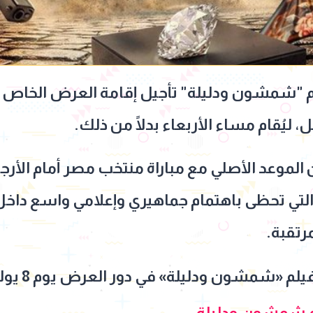
م "شمشون ودليلة" تأجيل إقامة العرض الخاص لل
، ليُقام مساء الأربعاء بدلًا من ذلك.
لة كأس العالم 2026، والتي تحظى باهتمام جماهيري وإعلامي وا
رتقبة.
م شمشون ودليلة