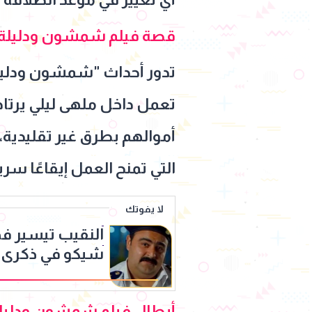
قصة فيلم شمشون ودليلة
تدور أحداث "شمشون ودليلة"
تعمل داخل ملهى ليلي يرتاده
أموالهم بطرق غير تقليدية
التي تمنح العمل إيقاعًا سريع
لا يفوتك
النقيب تيسير فه
شيكو في ذكرى م
أبطال فيلم شمشون ودليل