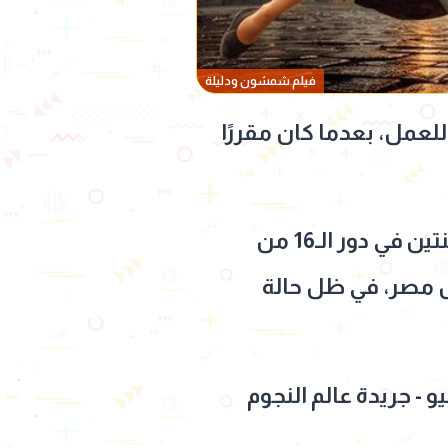
فيلم شمشون ودليلة
عمل، بعدما كان مقررًا
وجاء هذا القرار بسبب تزامن الموعد الأصلي مع مباراة منتخب مصر أمام الأرجنتين في دور الـ16 من
سع داخل مصر، في ظل حالة