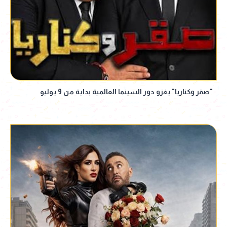
"صقر وكناريا" يغزو دور السينما العالمية بداية من 9 يوليو