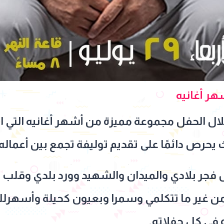
هر أغانيه
ال الحفل مجموعة مميزة من أشهر أغانيه التي ار
حرص دائمًا على تقديم توليفة تجمع بين أعماله 
فجر بلادي والميدان والشهيد وورد بلدي وقلب ا
ومن غير ما تتكلمي وسمرا وبعيون كحيلة وأسهرلك
 في كل حفلاته.