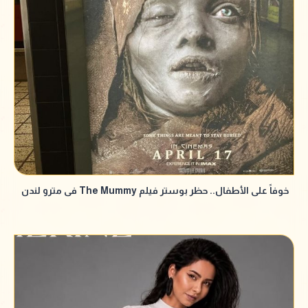
خوفاً على الأطفال.. حظر بوستر فيلم The Mummy فى مترو لندن