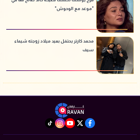
"موعد مع الوحوش"
محمد كارتر يحتفل بعيد ميلاد زوجته شيماء
سيف
instagram
tiktok
youtube
twitter
facebook