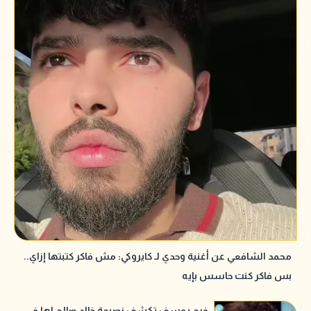
محمد الشافعي عن أغنية وحدي لـ كايروكي: مش فاكر كتبتها إزاي..
بس فاكر كنت حاسس بإيه
فرح يوسف تكشف نصيحة خالد صالح لها في