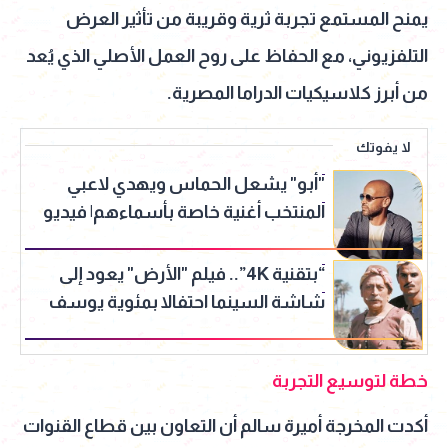
يمنح المستمع تجربة ثرية وقريبة من تأثير العرض
التلفزيوني، مع الحفاظ على روح العمل الأصلي الذي يُعد
من أبرز كلاسيكيات الدراما المصرية.
لا يفوتك
"أبو" يشعل الحماس ويهدي لاعبي
المنتخب أغنية خاصة بأسماءهم| فيديو
“بتقنية 4K”.. فيلم "الأرض" يعود إلى
شاشة السينما احتفالا بمئوية يوسف
شاهين
خطة لتوسيع التجربة
أكدت المخرجة أميرة سالم أن التعاون بين قطاع القنوات