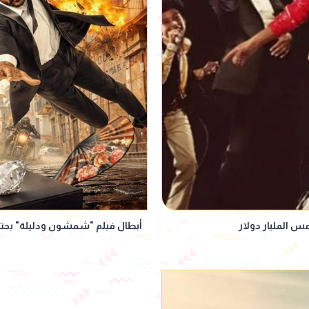
أبطال فيلم "شمشون ودليلة" يحتف