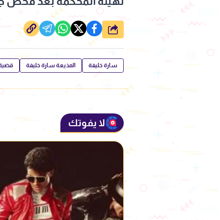
لهيئة المحكمة بعد فحص جم
شارك
سارة خليفة
المذيعة سارة خليفة
قضية 
لا يفوتك