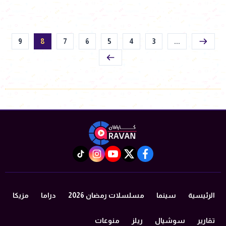
9
8
7
6
5
4
3
...
instagram
tiktok
youtube
twitter
facebook
الرئيسية
سينما
مسلسلات رمضان 2026
دراما
مزيكا
تقارير
سوشيال
ريلز
منوعات