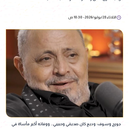
الثلاثاء 28/يوليو/2026 - 10:30 ص
جورج وسوف: وديع كان صديقي وحبيبي.. ووفاته أكبر مأساة في