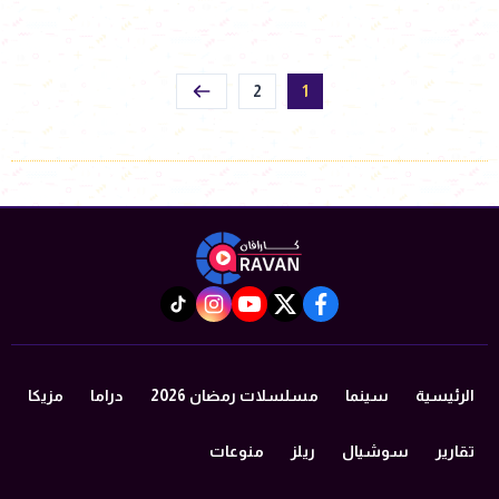
2
1
instagram
tiktok
youtube
twitter
facebook
الرئيسية
سينما
مسلسلات رمضان 2026
دراما
مزيكا
تقارير
سوشيال
ريلز
منوعات