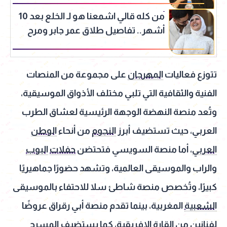
من كله قالي اشمعنا هو لـ الخلع بعد 10
أشهر.. تفاصيل طلاق عمر جابر ومرح
عطية
تتوزع فعاليات
المهرجان
على مجموعة من المنصات
الفنية والثقافية التي تلبي مختلف الأذواق الموسيقية،
وتُعد منصة النهضة الوجهة الرئيسية لعشاق الطرب
العربي، حيث تستضيف أبرز
النجوم
من أنحاء
الوطن
العربي
، أما منصة السويسي فتحتضن
حفلات
البوب
والراب والموسيقى العالمية، وتشهد حضورًا جماهيريًا
كبيرًا، وتُخصص منصة شاطئ سلا للاحتفاء بالموسيقى
الشعبية
المغربية، بينما تقدم منصة أبي رقراق عروضًا
لفنانين من القارة الإفريقية، كما يستضيف
المسرح