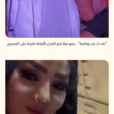
"بنت كـ ـلب وخاينة".. حمو بيكا يثير الجدل بألفاظ خارجة على المسرح