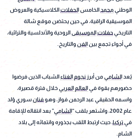
الوطني
محمد
الخامس
الحفلات
الكلاسيكية والعروض
الموسيقية الراقية، في حين يحتضن موقع شالة
التاريخي
حفلات
الموسيقى
الروحية والأندلسية والتراثية،
في أجواء تجمع بين
الفن
والتاريخ.
يُعد
الشامي
من أبرز
نجوم الغناء
الشباب الذين فرضوا
حضورهم بقوة في
العالم العربي
خلال فترة قصيرة،
واسمه الحقيقي عبد الرحمن فواز، وهو
فنان
سوري وُلد
عام 2002، واشتهر بلقب “
الشامي
” بعد انتقاله للإقامة
في
تركيا
، حيث ارتبط اللقب بجذوره وانتمائه إلى بلاد
الشام.