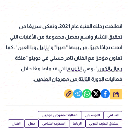
انطلقت رحلته الفنية عام 2021، وتمكن سريعًا من
تحقيق
انتشار واسع بفضل مجموعة من الأغنيات التي
لاقت نجاحًا كبيرًا، من بينها “صبرا” و"
يا
ليل ويا العين"، كما
تعاون مؤخرًا مع
الفنان تامر حسني
في دويتو “
ملكة
جمال الكون
”، وهي
الأغنية
التي قدماها معًا خلال
فعاليات
الدورة الثالثة من مهرجان العلمين
.
شارك
الشامي
الموسيقى
فعاليات مهرجان موازين
عشاق الطرب العربي
الرباط
المطرب الشامي
حفل
الفنان